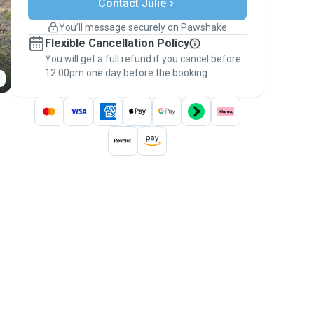
Contact Julie
Support if plans change
Covered bookings
You’ll message securely on Pawshake
Keep everything on Pawshake - from first
Flexible Cancellation Policy
message, to payment - to stay covered by
You will get a full refund if you cancel before
the
Pawshake Guarantee
.
12:00pm one day before the booking.