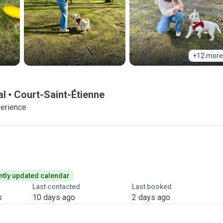
+12 more
al
Court-Saint-Étienne
perience
tly updated calendar
Last contacted
Last booked
s
10 days ago
2 days ago