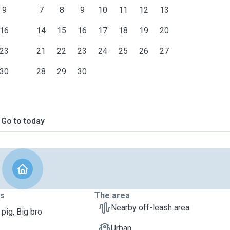
9
7
8
9
10
11
12
13
16
14
15
16
17
18
19
20
23
21
22
23
24
25
26
27
30
28
29
30
Go to today
ts
The area
Nearby off-leash area
pig, Big bro
Urban