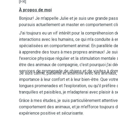
[FR]
À propos de moi
Bonjour! Je m'appelle Julie et je suis une grande pa
poursuis actuellement un master en comportement cli
J'ai toujours eu un vif intérêt pour la compréhension 
interactions avec les humains, ce qui m'a conduite à 
spécialisées en comportement animal. En parallèle d
à apprendre des tours à mes propres animaux! Je su
l'exercice physique régulier et la stimulation mentale
être des animaux de compagnie, c'est pourquoi j'ai 
services de promenade de chiens et de visites à domi
Je suis calme, patiente et attentive avec les animaux,
importance à leur confort et à leur bien-être. Que votr
longues promenades et l'exploration, ou qu'il préfère 
tranquilles et paisibles, je m'adapterai avec plaisir à 
Grâce à mes études, je suis particulièrement attentive
comportement des animaux, et je m'efforce toujours de
expérience positive et sécurisante.