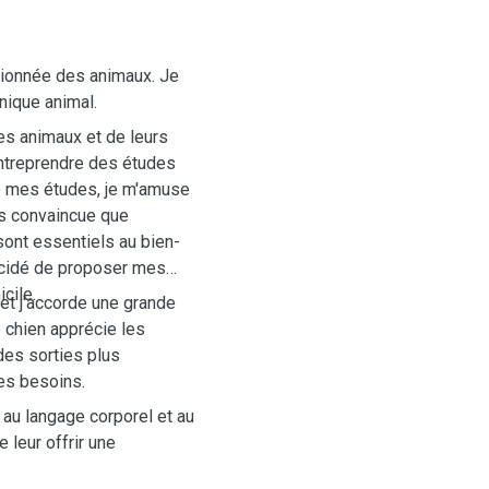
ssionnée des animaux. Je
nique animal.
des animaux et de leurs
entreprendre des études
e mes études, je m'amuse
is convaincue que
 sont essentiels au bien-
décidé de proposer mes
cile.
 et j'accorde une grande
e chien apprécie les
des sorties plus
ses besoins.
 au langage corporel et au
 leur offrir une