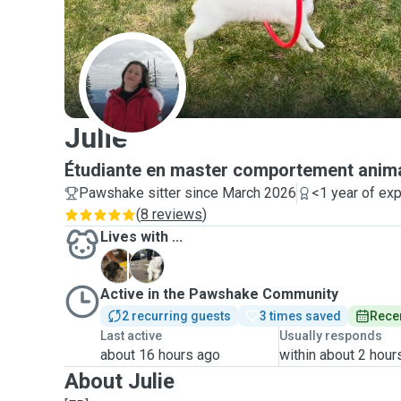
J
Julie
Étudiante en master comportement anim
Pawshake sitter since March 2026
<1 year of ex
(
8 reviews
)
Lives with ...
B
G
Active in the Pawshake Community
2 recurring guests
3 times saved
Recen
Last active
Usually responds
about 16 hours ago
within about 2 hour
About Julie