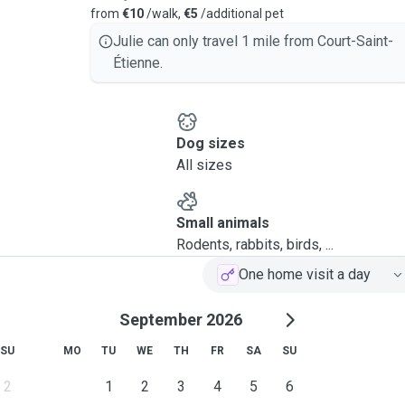
from
€10
/walk,
€5
/additional pet
Julie can only travel 1 mile from Court-Saint-
Étienne.
Dog sizes
All sizes
Small animals
Rodents, rabbits, birds, ...
One home visit a day
September 2026
SU
MO
TU
WE
TH
FR
SA
SU
2
1
2
3
4
5
6