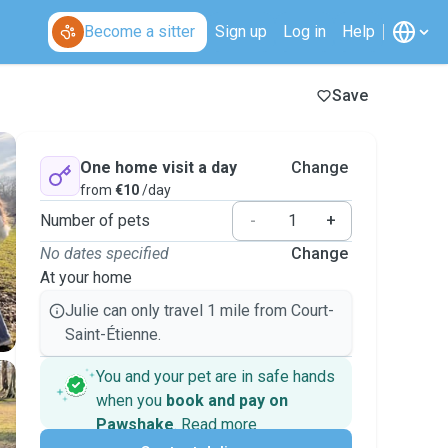
Become a sitter
Sign up
Log in
Help
Save
One home visit a day
Change
from
€10
/day
Number of pets
-
+
No dates specified
Change
At your home
Julie can only travel 1 mile from Court-
Saint-Étienne.
You and your pet are in safe hands
when you
book and pay on
Pawshake
.
Read more
Secure payments