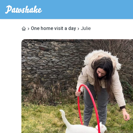
One home visit a day
Julie