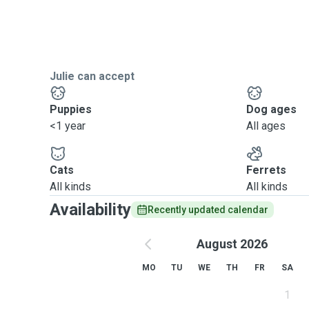
Julie can accept
Puppies
Dog ages
<1 year
All ages
Cats
Ferrets
All kinds
All kinds
Availability
Recently updated calendar
August 2026
MO
TU
WE
TH
FR
SA
1