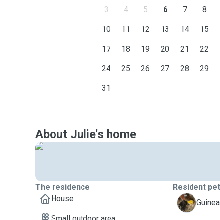
3
4
5
6
7
8
10
11
12
13
14
15
17
18
19
20
21
22
24
25
26
27
28
29
31
About Julie's home
The residence
Resident pe
House
B
Guinea 
Small outdoor area